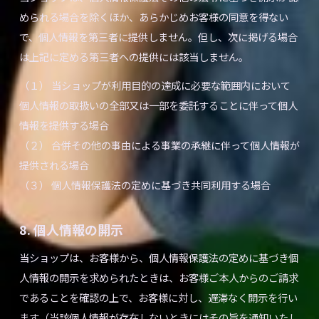
められる場合を除くほか、あらかじめお客様の同意を得ない
で、個人情報を第三者に提供しません。但し、次に掲げる場合
は上記に定める第三者への提供には該当しません。
（１） 当ショップが利用目的の達成に必要な範囲内において
個人情報の取扱いの全部又は一部を委託することに伴って個人
情報を提供する場合
（２） 合併その他の事由による事業の承継に伴って個人情報が
提供される場合
（３） 個人情報保護法の定めに基づき共同利用する場合
8. 個人情報の開示
当ショップは、お客様から、個人情報保護法の定めに基づき個
人情報の開示を求められたときは、お客様ご本人からのご請求
であることを確認の上で、お客様に対し、遅滞なく開示を行い
ます（当該個人情報が存在しないときにはその旨を通知いたし