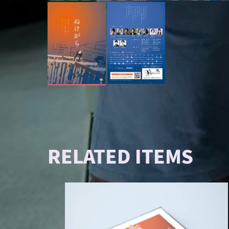
RELATED ITEMS